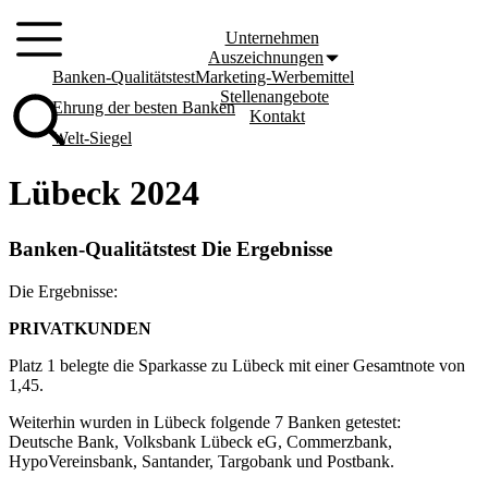
Zum
Inhalt
Unternehmen
springen
Auszeichnungen
Banken-Qualitätstest
Marketing-Werbemittel
Stellenangebote
Ehrung der besten Banken
Kontakt
Welt-Siegel
Lübeck 2024
Banken-Qualitätstest Die Ergebnisse
Die Ergebnisse:
PRIVATKUNDEN
Platz 1 belegte die Sparkasse zu Lübeck mit einer Gesamtnote von
1,45.
Weiterhin wurden in Lübeck folgende 7 Banken getestet:
Deutsche Bank, Volksbank Lübeck eG, Commerzbank,
HypoVereinsbank, Santander, Targobank und Postbank.