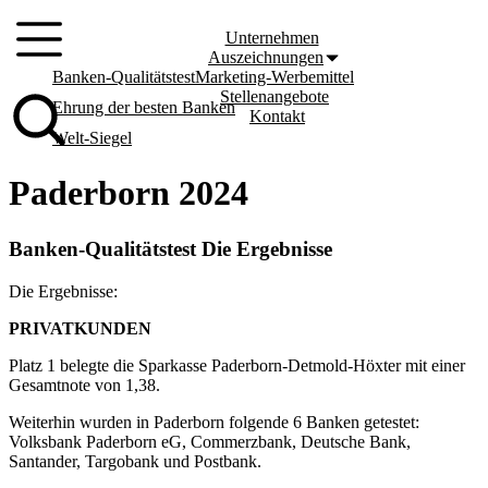
Zum
Inhalt
Unternehmen
springen
Auszeichnungen
Banken-Qualitätstest
Marketing-Werbemittel
Stellenangebote
Ehrung der besten Banken
Kontakt
Welt-Siegel
Paderborn 2024
Banken-Qualitätstest Die Ergebnisse
Die Ergebnisse:
PRIVATKUNDEN
Platz 1 belegte die Sparkasse Paderborn-Detmold-Höxter mit einer
Gesamtnote von 1,38.
Weiterhin wurden in Paderborn folgende 6 Banken getestet:
Volksbank Paderborn eG, Commerzbank, Deutsche Bank,
Santander, Targobank und Postbank.