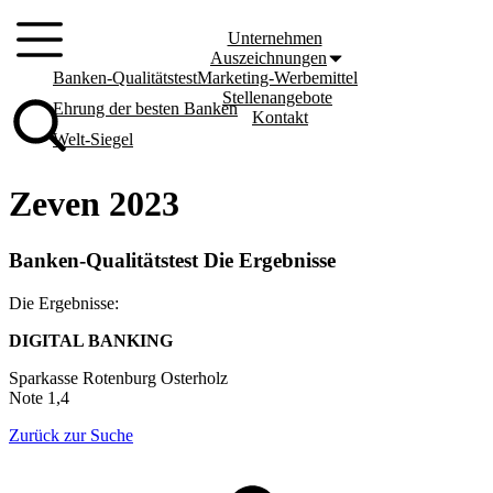
Zum
Inhalt
Unternehmen
springen
Auszeichnungen
Banken-Qualitätstest
Marketing-Werbemittel
Stellenangebote
Ehrung der besten Banken
Kontakt
Welt-Siegel
Zeven 2023
Banken-Qualitätstest Die Ergebnisse
Die Ergebnisse:
DIGITAL BANKING
Sparkasse Rotenburg Osterholz
Note 1,4
Zurück zur Suche